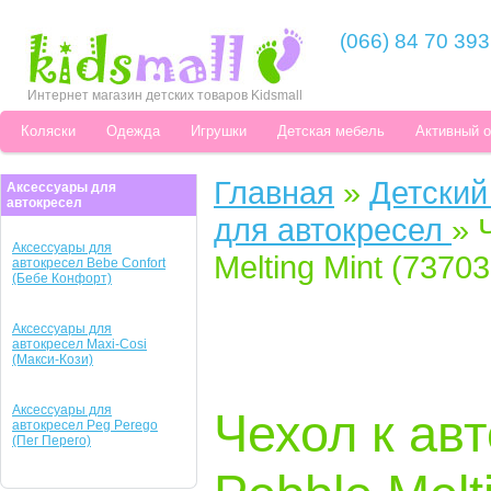
(066) 84 70 393
Интернет магазин детских товаров Kidsmall
Коляски
Одежда
Игрушки
Детская мебель
Активный 
Главная
»
Детский
Аксессуары для
автокресел
для автокресел
»
Аксессуары для
Melting Mint (7370
автокресел Bebe Confort
(Бебе Конфорт)
Аксессуары для
автокресел Maxi-Cosi
(Макси-Кози)
Аксессуары для
Чехол к авт
автокресел Peg Perego
(Пег Перего)