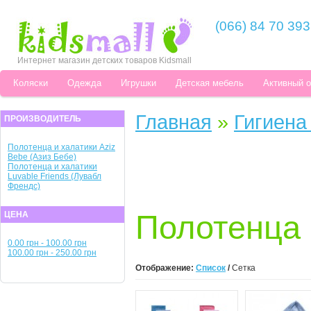
(066) 84 70 393
Интернет магазин детских товаров Kidsmall
Коляски
Одежда
Игрушки
Детская мебель
Активный 
Главная
»
Гигиена
ПРОИЗВОДИТЕЛЬ
Полотенца и халатики Aziz
Bebe (Азиз Бебе)
Полотенца и халатики
Luvable Friends (Лувабл
Френдс)
Полотенца 
ЦЕНА
0.00 грн - 100.00 грн
100.00 грн - 250.00 грн
Отображение:
Список
/
Сетка