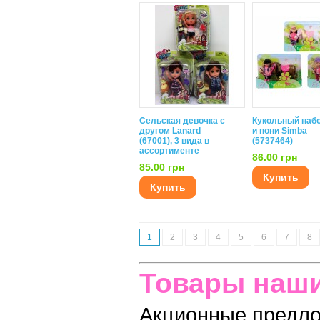
Сельская девочка с
Кукольный наб
другом Lanard
и пони Simba
(67001), 3 вида в
(5737464)
ассортименте
86.00 грн
85.00 грн
Купить
Купить
1
2
3
4
5
6
7
8
Товары наши
Акционные предл