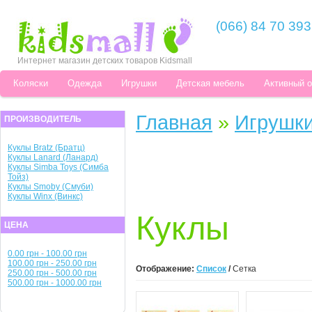
(066) 84 70 393
Интернет магазин детских товаров Kidsmall
Коляски
Одежда
Игрушки
Детская мебель
Активный 
Главная
»
Игрушк
ПРОИЗВОДИТЕЛЬ
Куклы Bratz (Брaтц)
Куклы Lanard (Ланард)
Куклы Simba Toys (Симба
Тойз)
Куклы Smoby (Смуби)
Куклы Winx (Винкс)
Куклы
ЦЕНА
0.00 грн - 100.00 грн
100.00 грн - 250.00 грн
Отображение:
Список
/
Сетка
250.00 грн - 500.00 грн
500.00 грн - 1000.00 грн