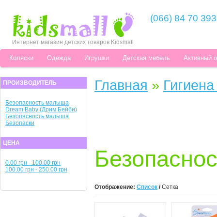
(066) 84 70 393
Интернет магазин детских товаров Kidsmall
Коляски
Одежда
Игрушки
Детская мебель
Активный 
Главная
»
Гигиена
ПРОИЗВОДИТЕЛЬ
Безопасность малыша
Dream Baby (Дрим Бейби)
Безопасность малыша
Безопаски
ЦЕНА
Безопасно
0.00 грн - 100.00 грн
100.00 грн - 250.00 грн
Отображение:
Список
/
Сетка