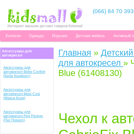
(066) 84 70 393
Интернет магазин детских товаров Kidsmall
Коляски
Одежда
Игрушки
Детская мебель
Активный 
Главная
»
Детский
Аксессуары для
автокресел
для автокресел
»
Аксессуары для
Blue (61408130)
автокресел Bebe Confort
(Бебе Конфорт)
Аксессуары для
автокресел Maxi-Cosi
(Макси-Кози)
Аксессуары для
Чехол к авт
автокресел Peg Perego
(Пег Перего)