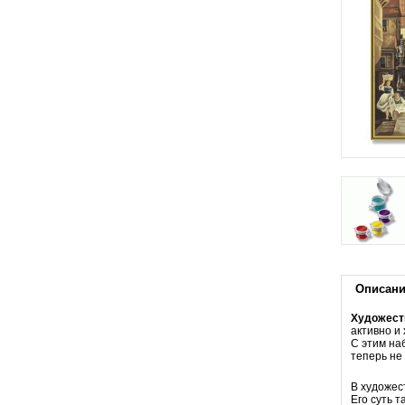
Описан
Художеств
активно и 
С этим на
теперь не
В художес
Его суть 