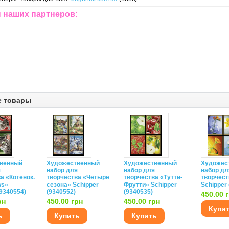
 наших партнеров:
е товары
венный
Художественный
Художественный
Художес
я
набор для
набор для
набор дл
а «Котенок.
творчества «Четыре
творчества «Тутти-
творчес
ws»
сезона» Schipper
Фрутти» Schipper
Schipper
(9340554)
(9340552)
(9340535)
450.00 
рн
450.00 грн
450.00 грн
Купи
ь
Купить
Купить