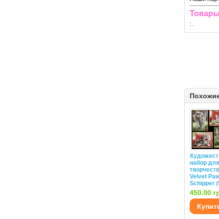
Товары
:
.
Похожи
Художест
набор дл
творчеств
Velvet Pa
Schipper 
450.00 г
Купит