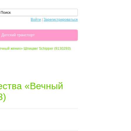
Войти
|
Зарегистрироваться
Детский транспорт
ечный жених» Шпицвег Schipper (9130293)
ества «Вечный
3)