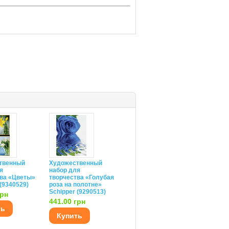
твенный
Художественный
я
набор для
тва «Цветы»
творчества «Голубая
 (9340529)
роза на полотне»
Schipper (9290513)
грн
441.00 грн
ть
Купить