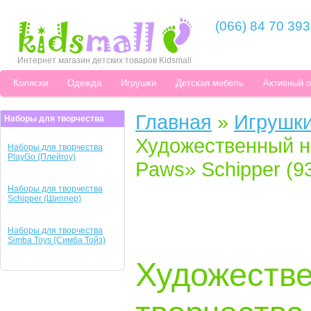
(066) 84 70 393
Интернет магазин детских товаров Kidsmall
Коляски
Одежда
Игрушки
Детская мебель
Активный 
Главная
»
Игрушк
Наборы для творчества
Художественный на
Наборы для творчества
PlayGo (Плейгоу)
Paws» Schipper (9
Наборы для творчества
Schipper (Шиппер)
Наборы для творчества
Simba Toys (Симба Тойз)
Художестве