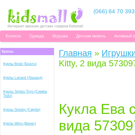
(066) 84 70 393
Интернет магазин детских товаров Kidsmall
Коляски
Одежда
Игрушки
Детская мебель
Активный 
Главная
»
Игрушк
Куклы
Kitty, 2 вида 57309
Куклы Bratz (Брaтц)
Куклы Lanard (Ланард)
Куклы Simba Toys (Симба
Тойз)
Кукла Ева с
Куклы Smoby (Смуби)
вида 57309
Куклы Winx (Винкс)