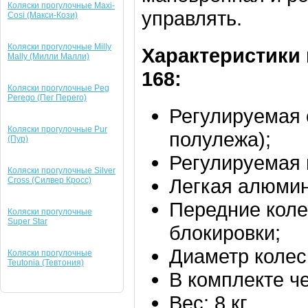
Коляски прогулочные Maxi-
управлять.
Cosi (Макси-Кози)
Коляски прогулочные Milly
Характеристики 
Mally (Милли Малли)
168:
Коляски прогулочные Peg
Perego (Пег Перего)
Регулируемая 
Коляски прогулочные Pur
полулежа);
(Пур)
Регулируемая 
Коляски прогулочные Silver
Легкая алюмин
Cross (Силвер Кросс)
Передние коле
Коляски прогулочные
Super Star
блокировки;
Диаметр колес:
Коляски прогулочные
Teutonia (Тевтония)
В комплекте че
Вес: 8 кг.