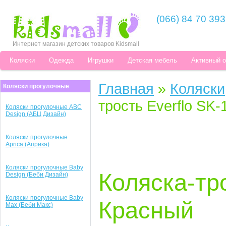
(066) 84 70 393
Интернет магазин детских товаров Kidsmall
Коляски
Одежда
Игрушки
Детская мебель
Активный 
Главная
»
Коляски
Коляски прогулочные
трость Everflo SK
Коляски прогулочные ABC
Design (АБЦ Дизайн)
Коляски прогулочные
Aprica (Априка)
Коляски прогулочные Baby
Коляска-тро
Design (Беби Дизайн)
Коляски прогулочные Baby
Красный
Max (Беби Макс)