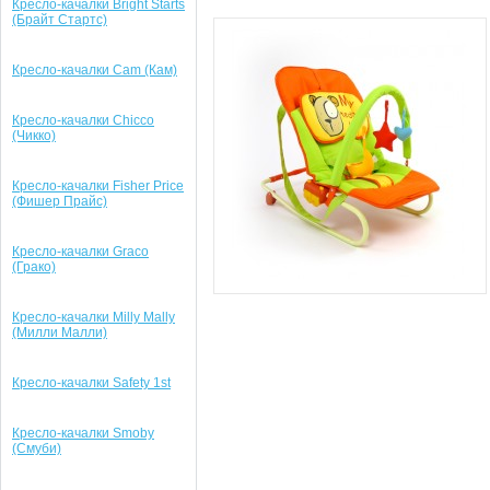
Кресло-качалки Bright Starts
(Брайт Стартс)
Кресло-качалки Cam (Кам)
Кресло-качалки Chicco
(Чикко)
Кресло-качалки Fisher Price
(Фишер Прайс)
Кресло-качалки Graco
(Грако)
Кресло-качалки Milly Mally
(Милли Малли)
Кресло-качалки Safety 1st
Кресло-качалки Smoby
(Смуби)