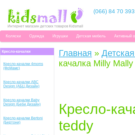
(066) 84 70 393
Интернет магазин детских товаров Kidsmall
Коляски
Одежда
Игрушки
Детская мебель
Активный 
Главная
»
Детская
Кресло-качалки
качалка Milly Mall
Кресло-качалки 4moms
(ФоМамс)
Кресло-качалки ABC
Design (АБЦ Дизайн)
Кресло-качалки Baby
Кресло-кача
Design (Беби Дизайн)
Кресло-качалки Bertoni
teddy
(Бертони)