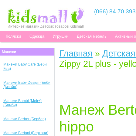
(066) 84 70 393
Интернет магазин детских товаров Kidsmall
Коляски
Одежда
Игрушки
Детская мебель
Активный 
Главная
»
Детская
Манежи
Zippy 2L plus - yel
Манежи Baby Care (Беби
Кеа)
Манежи Baby Design (Беби
Дизайн)
Манежи Bambi (Metr+)
Манеж Berto
(Бамби)
Манежи Berber (Бербер)
hippo
Манежи Bertoni (Бертони)