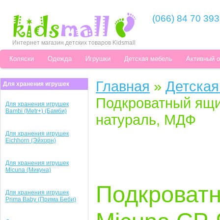
(066) 84 70 393
Интернет магазин детских товаров Kidsmall
Коляски
Одежда
Игрушки
Детская мебель
Активный 
Главная
»
Детская
Для хранения игрушек
Подкроватный ящи
Для хранения игрушек
Bambi (Metr+) (Бамби)
натураль, МДФ
Для хранения игрушек
Eichhorn (Эйхорн)
Для хранения игрушек
Micuna (Микуна)
Подкроватн
Для хранения игрушек
Prima Baby (Прима Беби)