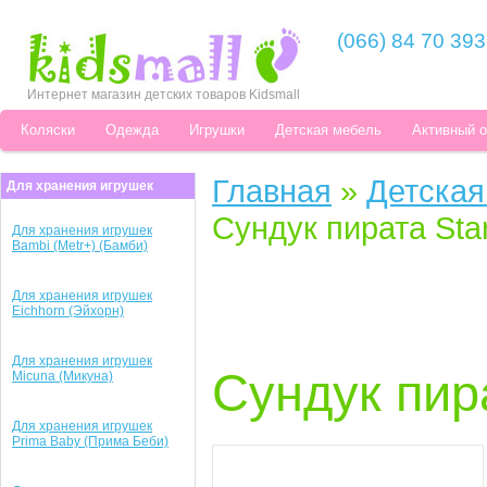
(066) 84 70 393
Интернет магазин детских товаров Kidsmall
Коляски
Одежда
Игрушки
Детская мебель
Активный 
Главная
»
Детская
Для хранения игрушек
Сундук пирата Star
Для хранения игрушек
Bambi (Metr+) (Бамби)
Для хранения игрушек
Eichhorn (Эйхорн)
Для хранения игрушек
Сундук пира
Micuna (Микуна)
Для хранения игрушек
Prima Baby (Прима Беби)