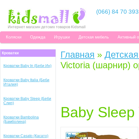
(066) 84 70 393
Интернет магазин детских товаров Kidsmall
Коляски
Одежда
Игрушки
Детская мебель
Активный 
Главная
»
Детская
Кроватки
Victoria (шарнир) 
Кроватки Baby In (Беби Ин)
Кроватки Baby Italia (Беби
Италия)
Кроватки Baby Sleep (Беби
Слип)
Baby Sleep 
Кроватки Bambolina
(Бамболина)
Кроватки Casato (Касато)