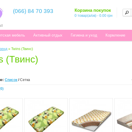
Корзина покупок
(066) 84 70 393
0 товар(а/ов) - 0.00 грн
ll
етская мебель
Активный отдых
Гигиена и уход
Кормление
ренд
»
Twins (Твинс)
s (Твинс)
е:
Список
/
Сетка
0)