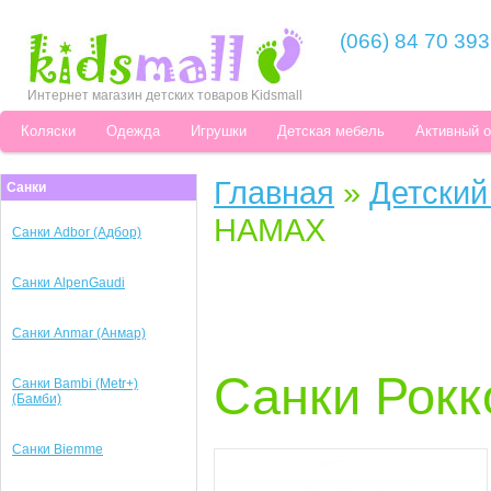
(066) 84 70 393
Интернет магазин детских товаров Kidsmall
Коляски
Одежда
Игрушки
Детская мебель
Активный 
Главная
»
Детский
Санки
HAMAX
Санки Adbor (Адбор)
Санки AlpenGaudi
Санки Anmar (Анмар)
Санки Рок
Санки Bambi (Metr+)
(Бамби)
Санки Biemme