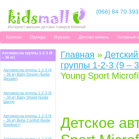
(066) 84 70 393
Интернет магазин детских товаров Kidsmall
Коляски
Одежда
Игрушки
Детская мебель
Активный 
Главная
»
Детский
Автокресла группы 1-2-3 (9
– 36 кг)
группы 1-2-3 (9 – 3
Автокресла группы 1-2-3 (9
Young Sport Microf
– 36 кг) Baby Design (Беби
Дизайн)
Автокресла группы 1-2-3 (9
– 36 кг) Baby Shield (Беби
Шилд)
Автокресла группы 1-2-3 (9
Детское ав
– 36 кг) Bebe Confort (Бебе
Конфорт)