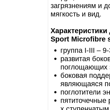
загрязнениям и д
мягкость и вид.
Характеристики 
Sport Microfibre
группа I-III – 9
развитая боко
поглощающих 
боковая подде
являющаяся п
поглотители э
пятиточечные р
х ступенчатым