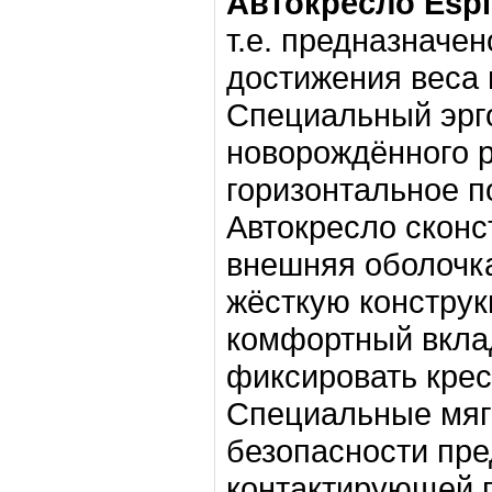
Автокресло Espir
т.е. предназначен
достижения веса в
Специальный эрг
новорождённого р
горизонтальное п
Автокресло сконс
внешняя оболочк
жёсткую конструк
комфортный вкла
фиксировать крес
Специальные мяг
безопасности пр
контактирующей п