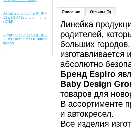
13 кг) Romer (Ромер)
Описание
Отзывы (0)
Автокресла группы 0+ (0 –
13 кг) STM (Storchenmühle)
Линейка продукц
(СТМ)
родителей, котор
Автокресла группы 0+ (0 –
13 кг) Silver Cross (Силвер
больших городов.
Кросс)
изготавливается 
абсолютно безоп
Бренд Espiro
явл
Baby Design Gro
товаров для ново
В ассортименте 
и автокресел.
Все изделия изг