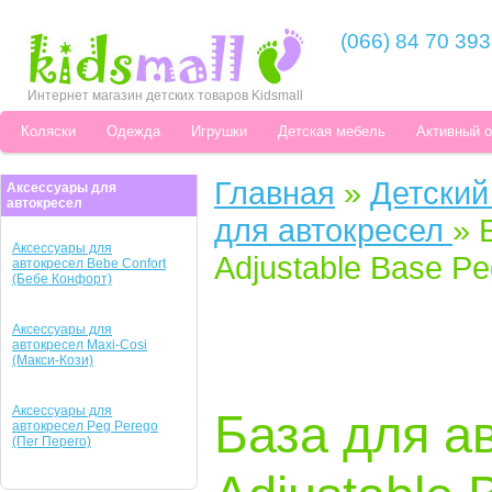
(066) 84 70 393
Интернет магазин детских товаров Kidsmall
Коляски
Одежда
Игрушки
Детская мебель
Активный 
Главная
»
Детский
Аксессуары для
автокресел
для автокресел
»
Аксессуары для
Adjustable Base P
автокресел Bebe Confort
(Бебе Конфорт)
Аксессуары для
автокресел Maxi-Cosi
(Макси-Кози)
Аксессуары для
База для ав
автокресел Peg Perego
(Пег Перего)