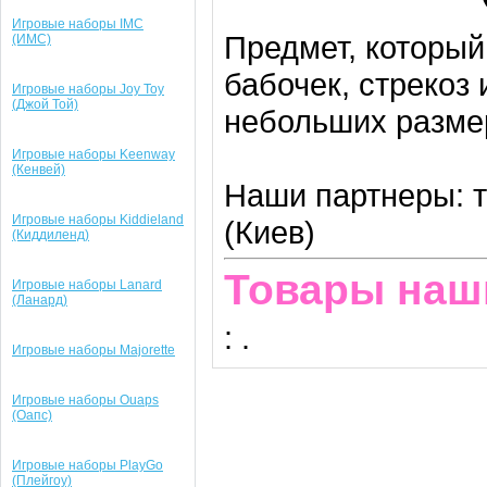
Игровые наборы IMC
Предмет, который
(ИМС)
бабочек, стрекоз
Игровые наборы Joy Toy
(Джой Той)
небольших разме
Игровые наборы Keenway
(Кенвей)
Наши партнеры: т
Игровые наборы Kiddieland
(Киев)
(Киддиленд)
Товары наш
Игровые наборы Lanard
(Ланард)
:
.
Игровые наборы Majorette
Игровые наборы Ouaps
(Оапс)
Игровые наборы PlayGo
(Плейгоу)