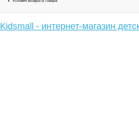
Условия возврата товара
Kidsmall - интернет-магазин детс