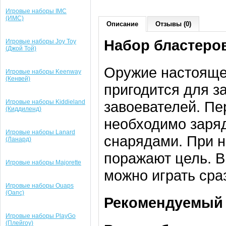
Игровые наборы IMC
(ИМС)
Описание
Отзывы (0)
Набор бластеров
Игровые наборы Joy Toy
(Джой Той)
Оружие настоящег
Игровые наборы Keenway
(Кенвей)
пригодится для з
Игровые наборы Kiddieland
завоевателей. Пе
(Киддиленд)
необходимо заря
Игровые наборы Lanard
снарядами. При н
(Ланард)
поражают цель. В
Игровые наборы Majorette
можно играть сра
Игровые наборы Ouaps
(Оапс)
Рекомендуемый 
Игровые наборы PlayGo
(Плейгоу)