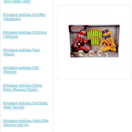
Toys (Дики Tойс)
Игровые наборы Ecoiffier
(Экофиер)
Игровые наборы Eichhorn
(Эйхорн)
Игровые наборы Faro
(Фаро)
Игровые наборы Filly
(Филли)
Игровые наборы Fisher
Price (Фишер Прайс)
Игровые наборы FunTastic
(Фан Тастик)
Игровые наборы Hello Kitty
(Хеллоу Китти)