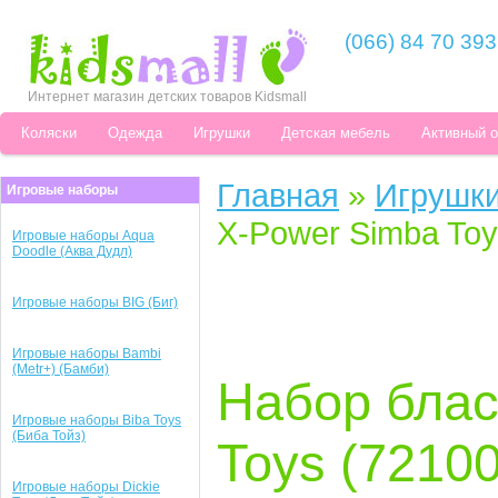
(066) 84 70 393
Интернет магазин детских товаров Kidsmall
Коляски
Одежда
Игрушки
Детская мебель
Активный 
Главная
»
Игрушк
Игровые наборы
X-Power Simba Toy
Игровые наборы Aqua
Doodle (Аква Дудл)
Игровые наборы BIG (Биг)
Игровые наборы Bambi
(Metr+) (Бамби)
Набор блас
Игровые наборы Biba Toys
(Биба Тойз)
Toys (7210
Игровые наборы Dickie