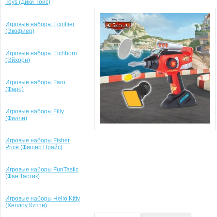
Toys (Дики Tойс)
Игровые наборы Ecoiffier
(Экофиер)
Игровые наборы Eichhorn
(Эйхорн)
Игровые наборы Faro
(Фаро)
Игровые наборы Filly
(Филли)
Игровые наборы Fisher
Price (Фишер Прайс)
Игровые наборы FunTastic
(Фан Тастик)
Игровые наборы Hello Kitty
(Хеллоу Китти)