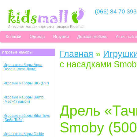
(066) 84 70 393
Интернет магазин детских товаров Kidsmall
Коляски
Одежда
Игрушки
Детская мебель
Активный 
Главная
»
Игрушк
Игровые наборы
с насадками Smob
Игровые наборы Aqua
Doodle (Аква Дудл)
Игровые наборы BIG (Биг)
Игровые наборы Bambi
(Metr+) (Бамби)
Дрель «Тач
Игровые наборы Biba Toys
(Биба Тойз)
Smoby (500
Игровые наборы Dickie