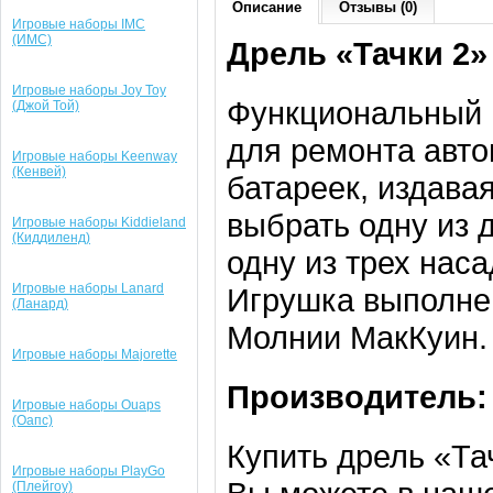
Описание
Отзывы (0)
Игровые наборы IMC
(ИМС)
Дрель «Тачки 2»
Игровые наборы Joy Toy
Функциональный 
(Джой Той)
для ремонта авто
Игровые наборы Keenway
(Кенвей)
батареек, издава
выбрать одну из 
Игровые наборы Kiddieland
(Киддиленд)
одну из трех наса
Игровые наборы Lanard
Игрушка выполне
(Ланард)
Молнии МакКуин.
Игровые наборы Majorette
Производитель:
Игровые наборы Ouaps
(Оапс)
Купить дрель «Та
Игровые наборы PlayGo
(Плейгоу)