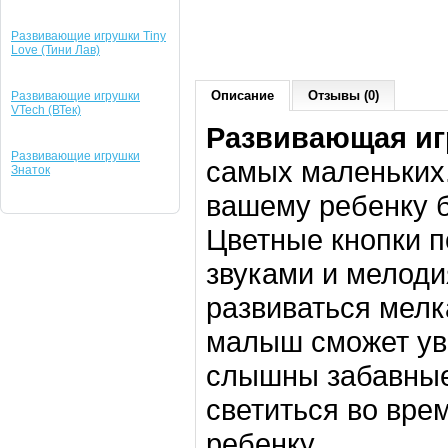
Развивающие игрушки Tiny
Love (Тини Лав)
Описание
Отзывы (0)
Развивающие игрушки
VTech (ВТек)
Развивающая иг
Развивающие игрушки
самых маленьких.
Знаток
вашему ребенку б
Цветные кнопки п
звуками и мелоди
развиваться мелк
малыш сможет уви
слышны забавные 
светиться во вре
ребенку.