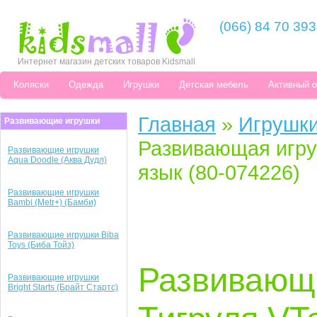
(066) 84 70 393
Интернет магазин детских товаров Kidsmall
Коляски
Одежда
Игрушки
Детская мебель
Активный 
Главная
»
Игрушк
Развивающие игрушки
Развивающая игру
Развивающие игрушки
Aqua Doodle (Аква Дудл)
язык (80-074226)
Развивающие игрушки
Bambi (Metr+) (Бамби)
Развивающие игрушки Biba
Toys (Биба Тойз)
Развивающ
Развивающие игрушки
Bright Starts (Брайт Стартс)