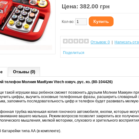
Цена: 382.00 грн
Купить
Кол-во:
Отзывов: 0
|
Написать отз
Поделиться
ие
Отзывы (0)
 телефон Молния МакКуин Vtech озвуч. рус. яз. (80-104426)
и такой игрушки ваш ребенок сможет позвонить друзьям Молнии Маккуин пр
ыучить цифры, выучить основные телефонные фразы, расширить словарный з
ма, запомнить последовательность цифр и телефон будет развивать мелкую 
ефонная трубка маленькая копия гоночного автомобиля, кнопки, которые могу
 внимание вашего малыша. Режим вопросов позволит закрепить все полученн
логического мышления, мелкой моторики, слухового и зрительного восприятия
 батарейки типа АА (в комплекте).