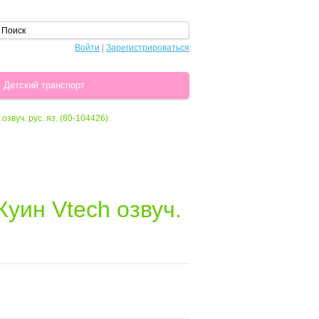
Войти
|
Зарегистрироваться
Детский транспорт
вуч. рус. яз. (80-104426)
ин Vtech озвуч.