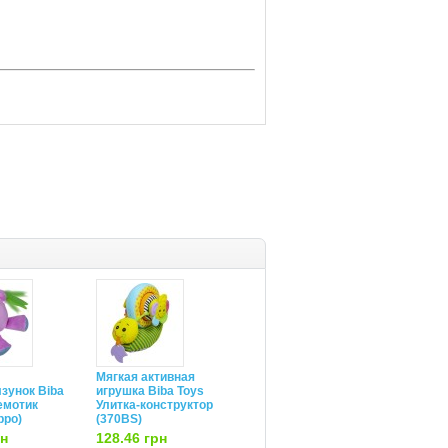
Мягкая активная
зунок Biba
игрушка Biba Toys
емотик
Улитка-конструктор
ppo)
(370BS)
рн
128.46 грн