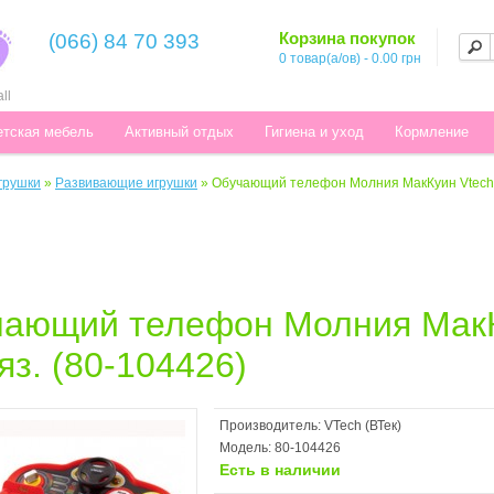
Корзина покупок
(066) 84 70 393
0 товар(а/ов) - 0.00 грн
ll
етская мебель
Активный отдых
Гигиена и уход
Кормление
грушки
»
Развивающие игрушки
»
Обучающий телефон Молния МакКуин Vtech оз
ающий телефон Молния МакКу
 яз. (80-104426)
Производитель:
VTech (ВТек)
Модель:
80-104426
Есть в наличии