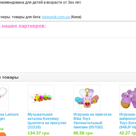
екомендована для детей в возрасте от 3ех лет.
неры: товары для бега:
begunok.com.ua
(Киев)
 наших партнеров:
е товары
ка Lamaze
Музыкальная
Игрушка на присоске
Игрушка-
iger
каталка Keenway
Biba Toys
вибропол
Цыплята на прогулке
Увлекательный
Toys Бег
(31518)
пингвин (057GD)
(948JF hi
рн
134.37 грн
86.58 грн
42.27 г