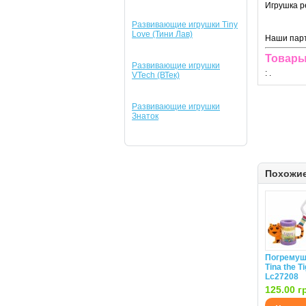
Игрушка р
Развивающие игрушки Tiny
Love (Тини Лав)
Наши парт
Товары
Развивающие игрушки
:
.
VTech (ВТек)
Развивающие игрушки
Знаток
Похожи
Погремуш
Tina the T
Lc27208
125.00 г