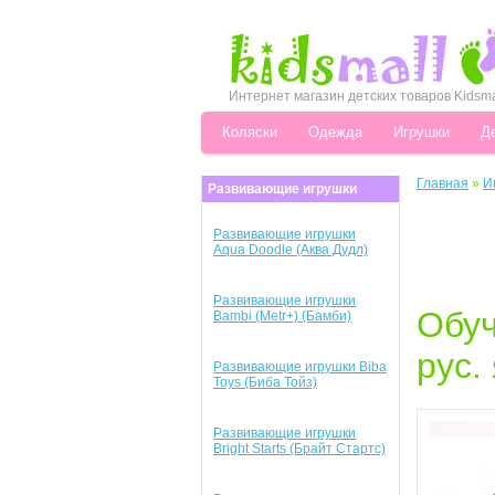
Интернет магазин детских товаров Kidsma
Коляски
Одежда
Игрушки
Д
Главная
»
И
Развивающие игрушки
Развивающие игрушки
Aqua Doodle (Аква Дудл)
Развивающие игрушки
Обуч
Bambi (Metr+) (Бамби)
рус.
Развивающие игрушки Biba
Toys (Биба Тойз)
Развивающие игрушки
Bright Starts (Брайт Стартс)