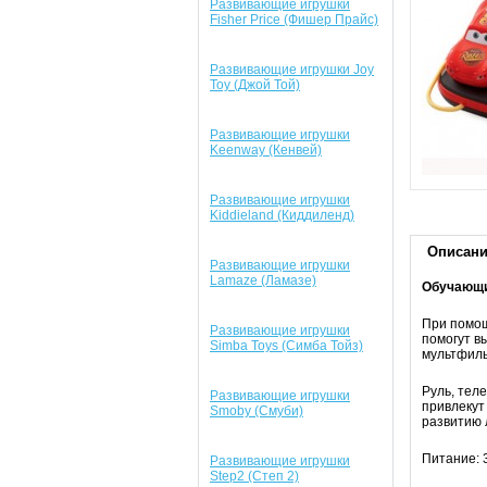
Развивающие игрушки
Fisher Price (Фишер Прайс)
Развивающие игрушки Joy
Toy (Джой Той)
Развивающие игрушки
Keenway (Кенвей)
Развивающие игрушки
Kiddieland (Киддиленд)
Описан
Развивающие игрушки
Lamaze (Ламазе)
Обучающий
При помощ
Развивающие игрушки
помогут в
Simba Toys (Симба Тойз)
мультфиль
Руль, тел
Развивающие игрушки
привлекут
Smoby (Смуби)
развитию 
Питание: 3
Развивающие игрушки
Step2 (Степ 2)