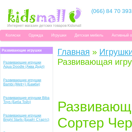
(066) 84 70 393
Интернет магазин детских товаров Kidsmall
Коляски
Одежда
Игрушки
Детская мебель
Активный 
Главная
»
Игрушк
Развивающие игрушки
Развивающая игру
Развивающие игрушки
Aqua Doodle (Аква Дудл)
Развивающие игрушки
Bambi (Metr+) (Бамби)
Развивающие игрушки Biba
Развивающ
Toys (Биба Тойз)
Развивающие игрушки
Сортер Чер
Bright Starts (Брайт Стартс)