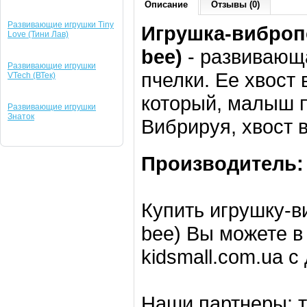
Описание
Отзывы (0)
Развивающие игрушки Tiny
Игрушка-вибропо
Love (Тини Лав)
bee)
- развивающа
Развивающие игрушки
пчелки. Ее хвост
VTech (ВТек)
который, малыш п
Развивающие игрушки
Знаток
Вибрируя, хвост 
Производитель:
Купить игрушку-в
bee) Вы можете в
kidsmall.com.ua с
Наши партнеры: т