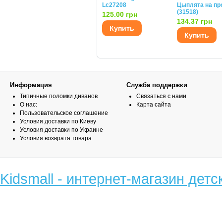
Lc27208
Цыплята на пр
(31518)
125.00 грн
134.37 грн
Купить
Купить
Информация
Служба поддержки
Типичные поломки диванов
Связаться с нами
О нас:
Карта сайта
Пользовательское соглашение
Условия доставки по Киеву
Условия доставки по Украине
Условия возврата товара
Kidsmall - интернет-магазин детс