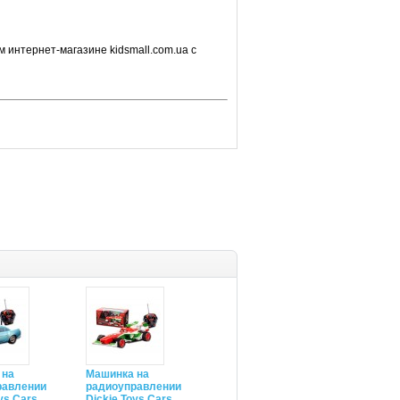
 интернет-магазине kidsmall.com.ua с
 на
Машинка на
равлении
радиоуправлении
ys Cars
Dickie Toys Cars