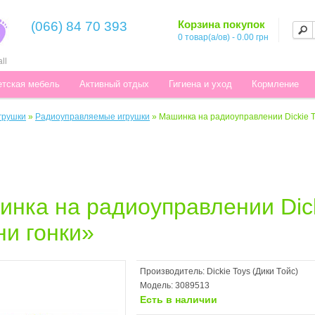
Корзина покупок
(066) 84 70 393
0 товар(а/ов) - 0.00 грн
ll
етская мебель
Активный отдых
Гигиена и уход
Кормление
грушки
»
Радиоуправляемые игрушки
»
Машинка на радиоуправлении Dickie T
нка на радиоуправлении Dick
и гонки»
Производитель:
Dickie Toys (Дики Tойс)
Модель:
3089513
Есть в наличии