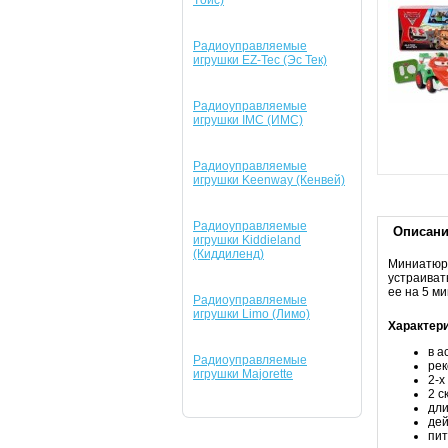
Tойс)
Радиоуправляемые
игрушки EZ-Tec (Эс Тек)
Радиоуправляемые
игрушки IMC (ИМС)
Радиоуправляемые
игрушки Keenway (Кенвей)
Радиоуправляемые
Описан
игрушки Kiddieland
(Киддиленд)
Миниатюрн
устраиват
ее на 5 ми
Радиоуправляемые
игрушки Limo (Лимо)
Характери
в а
Радиоуправляемые
рек
игрушки Majorette
2-х
2 с
дли
дей
пит