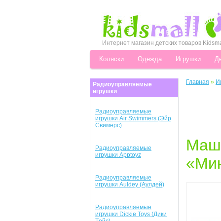
Интернет магазин детских товаров Kidsma
Коляски
Одежда
Игрушки
Д
Главная
»
И
Радиоуправляемые
игрушки
Радиоуправляемые
игрушки Air Swimmers (Эйр
Свимерc)
Маши
Радиоуправляемые
игрушки Apptoyz
«Мин
Радиоуправляемые
игрушки Auldey (Аулдей)
Радиоуправляемые
игрушки Dickie Toys (Дики