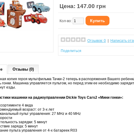
Цена: 147.00 грн
Купить
Кол-во:
Отзывов: 0
|
Написать отз
Поделиться
ие
Отзывы (0)
ая копия героя мультфильма Тачки-2 теперь в распоряжения Вашего ребенка
ь гонки. Машинка управляется пультом, но перед этим ее необходимо зарядит
нут езды.
стики машинки на радиоуправлении Dickie Toys Cars2 «Мини гонки»:
ссортименте 4 вида
омендуемый возраст: от 3-х лет
 канальный пульт управления: 27 MHz и 40 MHz
корости
тельность зарядки: 5 минут
ствие заряда: 5 минут
ание пульта управления от 4-х батареек R03