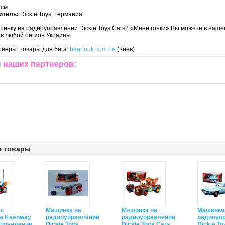
 см
итель:
Dickie Toys, Германия
шинку на радиоуправлении Dickie Toys Cars2 «Мини гонки» Вы можете в нашем
 в любой регион Украины.
неры: товары для бега:
begunok.com.ua
(Киев)
 наших партнеров:
е товары
 с
Машинка на
Машинка на
Машинка
м Keenway
радиоуправлении
радиоуправлении
радиоуп
управлении
Dickie Toys
Dickie Toys Cars
Dickie To