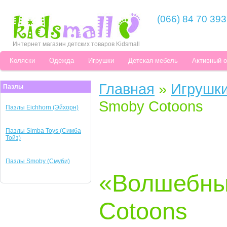
(066) 84 70 393
Интернет магазин детских товаров Kidsmall
Коляски
Одежда
Игрушки
Детская мебель
Активный 
Главная
»
Игрушк
Пазлы
Smoby Cotoons
Пазлы Eichhorn (Эйхорн)
Пазлы Simba Toys (Симба
Тойз)
Пазлы Smoby (Смуби)
«Волшебны
Cotoons