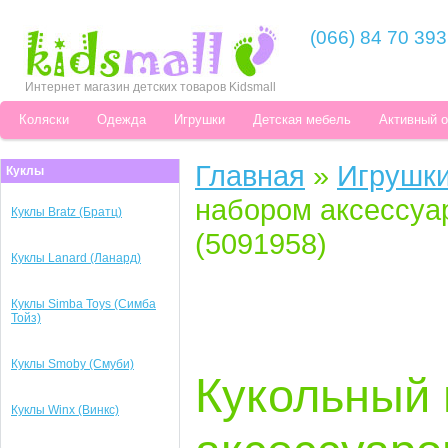
(066) 84 70 393
Интернет магазин детских товаров Kidsmall
Коляски
Одежда
Игрушки
Детская мебель
Активный 
Главная
»
Игрушк
Куклы
набором аксессуа
Куклы Bratz (Брaтц)
(5091958)
Куклы Lanard (Ланард)
Куклы Simba Toys (Симба
Тойз)
Куклы Smoby (Смуби)
Кукольный 
Куклы Winx (Винкс)