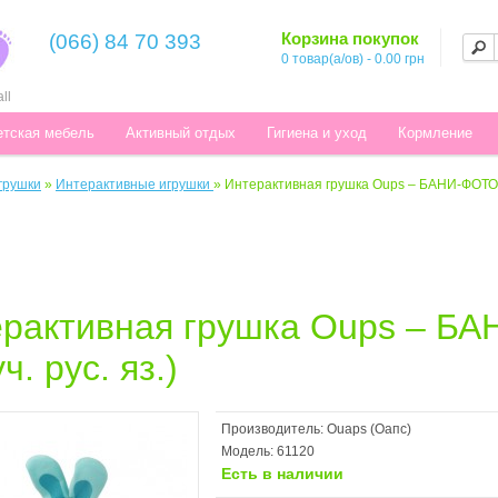
Корзина покупок
(066) 84 70 393
0 товар(а/ов) - 0.00 грн
ll
етская мебель
Активный отдых
Гигиена и уход
Кормление
грушки
»
Интерактивные игрушки
»
Интерактивная грушка Oups – БАНИ-ФОТОГР
ерактивная грушка Oups – 
ч. рус. яз.)
Производитель:
Ouaps (Оапс)
Модель:
61120
Есть в наличии