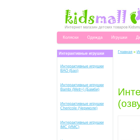
Интернет магазин детских товаров Kidsma
Коляски
Одежда
Игрушки
Д
Главная
»
И
Интерактивные игрушки
Интерактивные игрушки
BAO (Бао)
Интерактивные игрушки
Инт
Bambi (Metr+) (Бамби)
(озву
Интерактивные игрушки
Chericole (Чериколе)
Интерактивные игрушки
IMC (ИМС)