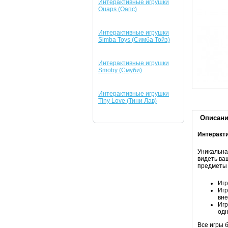
Интерактивные игрушки
Ouaps (Оапс)
Интерактивные игрушки
Simba Toys (Симба Тойз)
Интерактивные игрушки
Smoby (Смуби)
Интерактивные игрушки
Tiny Love (Тини Лав)
Описан
Интеракти
Уникальна
видеть ва
предметы 
Игр
Игр
вне
Игр
одн
Все игры 