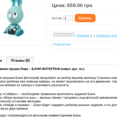
Цена: 659.00 грн
Купить
Кол-во:
Отзывов: 0
|
Написать отз
Поделиться
ие
Отзывы (0)
вная грушка Oups – БАНИ-ФОТОГРАФ (озвуч. рус. яз.)
я игрушка Бани фотограф предложит на выбор вашему малышу 3 разных игры.
шего ребенка при помощи камеры, он может реагировать на его движения, та
на кубиках из набора и оценивать результаты
а «Саймон» – необходимо правильно выполнить задание Бани;
а «Море волнуется раз» – малыш сможет танцевать под веселый аккомпанеме
запной остановке мелодии;
а «Найди и покажи» – Бани будет задавать ребенку разные задания, и он до
ом из двух кубиков.
будут сопровождаться веселыми комментариями Бани.