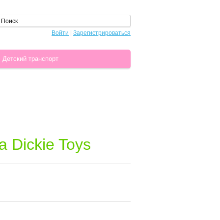
Войти
|
Зарегистрироваться
Детский транспорт
 Dickie Toys