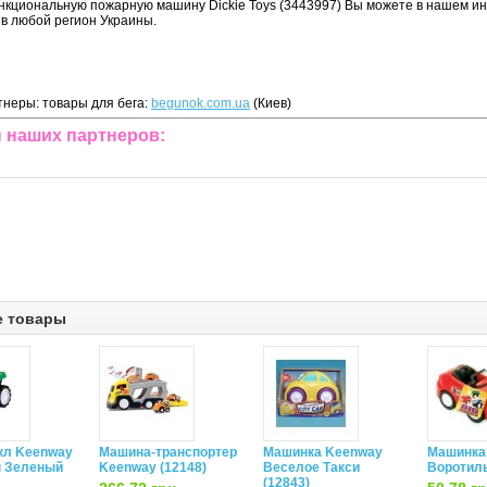
нкциональную пожарную машину Dickie Toys (3443997) Вы можете в нашем инт
 в любой регион Украины.
неры: товары для бега:
begunok.com.ua
(Киев)
 наших партнеров:
е товары
кл Keenway
Машина-транспортер
Машинка Keenway
Машинка
 Зеленый
Keenway (12148)
Веселое Такси
Воротилы
(12843)