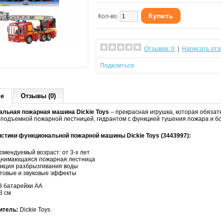
Купить
Кол-во:
Отзывов: 0
|
Написать отз
Поделиться
ие
Отзывы (0)
альная пожарная машина Dickie Toys
– прекрасная игрушка, которая обяза
подъемной пожарной лестницей, гидрантом с функцией тушения пожара и б
стики функциональной пожарной машины Dickie Toys (3443997):
омендуемый возраст: от 3-х лет
днимающаяся пожарная лестница
кция разбрызгивания воды
товые и звуковые эффекты
3 батарейки АА
3 см
итель:
Dickie Toys