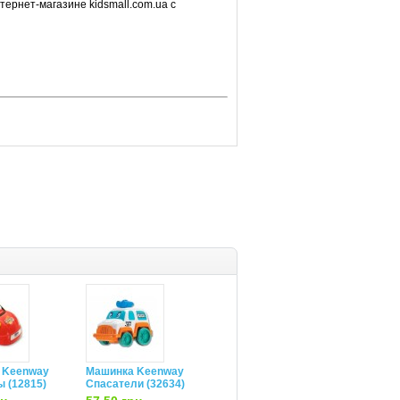
ернет-магазине kidsmall.com.ua с
 Keenway
Машинка Keenway
 (12815)
Спасатели (32634)