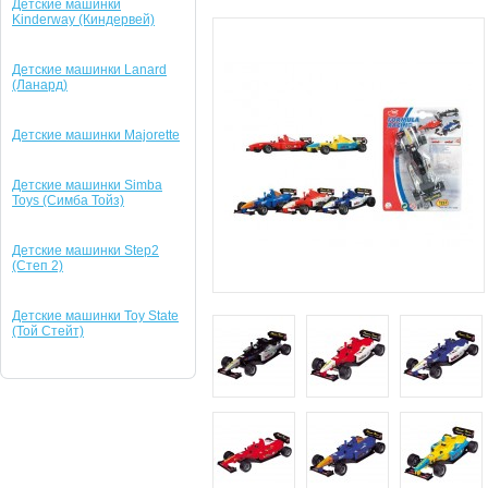
Детские машинки
Kinderway (Киндервей)
Детские машинки Lanard
(Ланард)
Детские машинки Majorette
Детские машинки Simba
Toys (Симба Тойз)
Детские машинки Step2
(Степ 2)
Детские машинки Toy State
(Той Стейт)