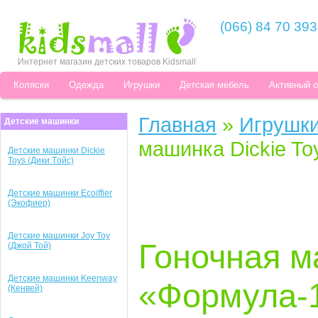
(066) 84 70 393
Интернет магазин детских товаров Kidsmall
Коляски
Одежда
Игрушки
Детская мебель
Активный 
Главная
»
Игрушк
Детские машинки
машинка Dickie T
Детские машинки Dickie
Toys (Дики Tойс)
Детские машинки Ecoiffier
(Экофиер)
Детские машинки Joy Toy
Гоночная м
(Джой Той)
Детские машинки Keenway
«Формула-
(Кенвей)