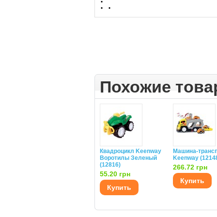
:
.
Похожие тов
Квадроцикл Keenway
Машина-транс
Воротилы Зеленый
Keenway (1214
(12816)
266.72 грн
55.20 грн
Купить
Купить