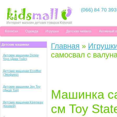
(066) 84 70 393
Интернет магазин детских товаров Kidsmall
Коляски
Одежда
Игрушки
Детская мебель
Активный 
Главная
»
Игрушк
Детские машинки
самосвал с валуна
Детские машинки Dickie
Toys (Дики Tойс)
Детские машинки Ecoiffier
(Экофиер)
Детские машинки Joy Toy
Машинка са
(Джой Той)
Детские машинки Keenway
см Toy Stat
(Кенвей)