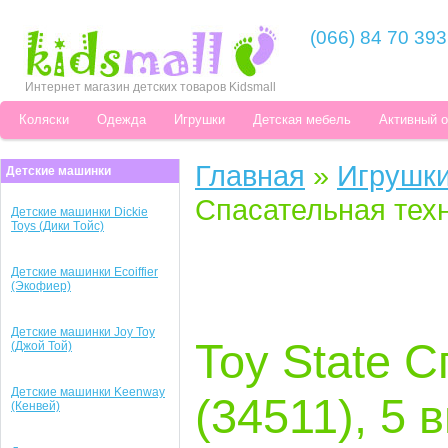
(066) 84 70 393
Интернет магазин детских товаров Kidsmall
Коляски
Одежда
Игрушки
Детская мебель
Активный 
Главная
»
Игрушк
Детские машинки
Спасательная техн
Детские машинки Dickie
Toys (Дики Tойс)
Детские машинки Ecoiffier
(Экофиер)
Детские машинки Joy Toy
Toy State 
(Джой Той)
Детские машинки Keenway
(34511), 5 
(Кенвей)