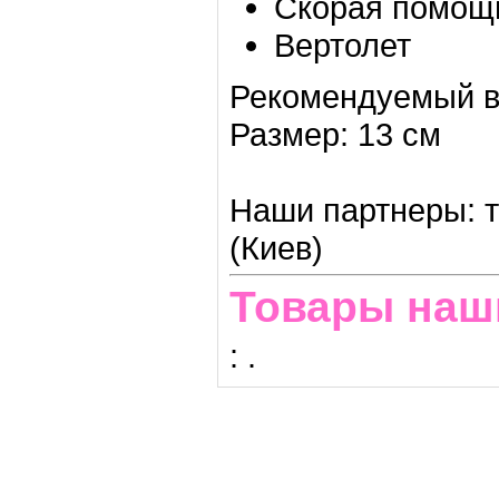
Скорая помощ
Вертолет
Рекомендуемый во
Размер: 13 см
Наши партнеры: т
(Киев)
Товары наш
:
.