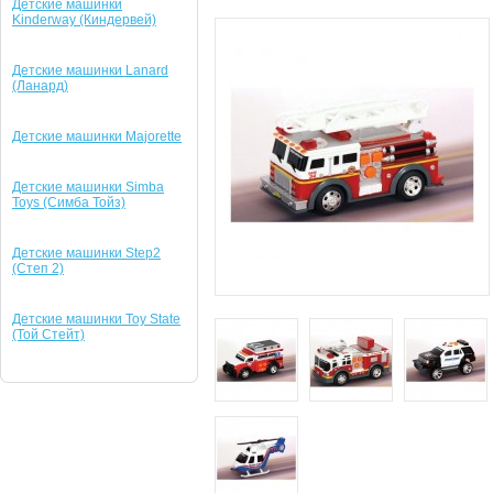
Детские машинки
Kinderway (Киндервей)
Детские машинки Lanard
(Ланард)
Детские машинки Majorette
Детские машинки Simba
Toys (Симба Тойз)
Детские машинки Step2
(Степ 2)
Детские машинки Toy State
(Той Стейт)