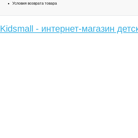
Условия возврата товара
Kidsmall - интернет-магазин детс