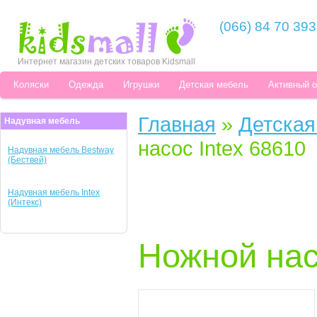
(066) 84 70 393
Интернет магазин детских товаров Kidsmall
Коляски
Одежда
Игрушки
Детская мебель
Активный 
Главная
»
Детская
Надувная мебель
насос Intex 68610
Надувная мебель Bestway
(Бествей)
Надувная мебель Intex
(Интекс)
Ножной нас