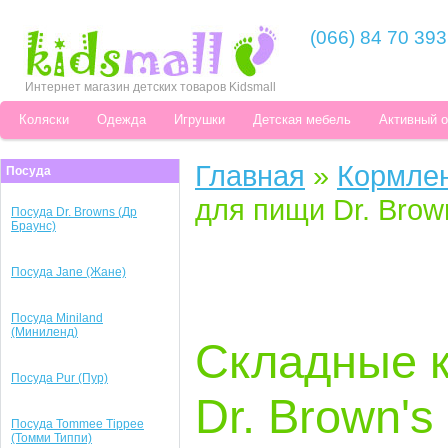
(066) 84 70 393
Интернет магазин детских товаров Kidsmall
Коляски
Одежда
Игрушки
Детская мебель
Активный 
Главная
»
Кормле
Посуда
для пищи Dr. Brown
Посуда Dr. Browns (Др
Браунс)
Посуда Jane (Жане)
Посуда Miniland
(Миниленд)
Складные 
Посуда Pur (Пур)
Dr. Brown's
Посуда Tommee Tippee
(Томми Типпи)