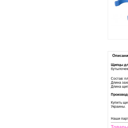
Описан
Щипцы дл
бутылочек
Состав: п
Длина захв
Длина щип
Производ
Купить щи
Украины.
Наши парт
Товары