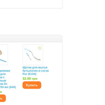
Щетки для мытья
ционная
бутылочек и сосок
 для
Pur (6104)
и с
32.00 грн
тным
м Dr.
Купить
250 мл (640)
рн
ть