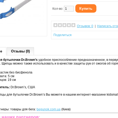
Купить
Кол-во:
Отзывов: 0
|
Написать отз
Поделиться
ие
Отзывы (0)
я бутылочки Dr.Brown’s
удобное приспособление предназначенное, в перву
. Щипцы можно также использовать и в качестве защиты рук от ожогов об горя
ластик без бисфенола
ата: 5 см
цов: 19 см
итель:
Dr.Brown’s, США
пцы для бутылочки Dr.Brown’s Вы можете в нашем интернет-магазине kidsmall
неры: товары для бега:
begunok.com.ua
(Киев)
 наших партнеров: