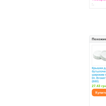
:
.
Похожи
Крышки д
бутылоче
широким 
Dr. Brown'
(680)
27.43 гр
Купит