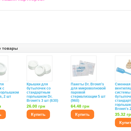
е товары
ля
Крышки для
Пакеты Dr. Brown's
Сменная
к с
бутылочек со
для микроволновой
вентиля
горлышком
стандартным
паровой
системы
s, 2 шт
горлышком Dr.
стериализации 5 шт
бутылочк
Brown's 3 шт (630)
(960)
стандар
горлышко
н
26.00 грн
64.48 грн
Brown's 
ь
Купить
Купить
35.32 г
Купи