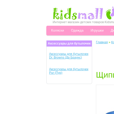
Интернет магазин детских товаров Kidsma
Коляски
Одежда
Игрушки
Д
Главная
»
К
Аксессуары для бутылочек
Аксессуары для бутылочек
Dr. Browns (Др Браунс)
Аксессуары для бутылочек
Щипц
Pur (Пур)