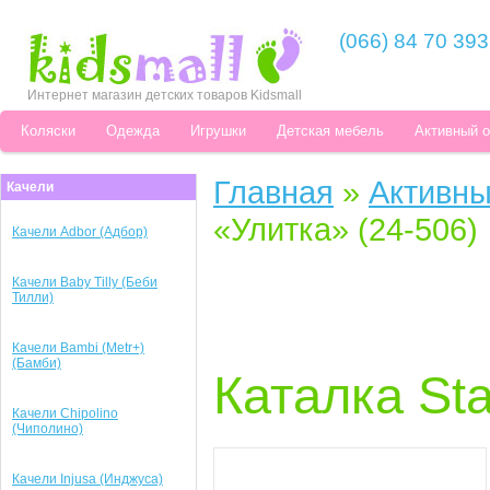
(066) 84 70 393
Интернет магазин детских товаров Kidsmall
Коляски
Одежда
Игрушки
Детская мебель
Активный 
Главная
»
Активны
Качели
«Улитка» (24-506)
Качели Adbor (Адбор)
Качели Baby Tilly (Беби
Тилли)
Качели Bambi (Metr+)
(Бамби)
Каталка Sta
Качели Chipolino
(Чиполино)
Качели Injusa (Инджуса)