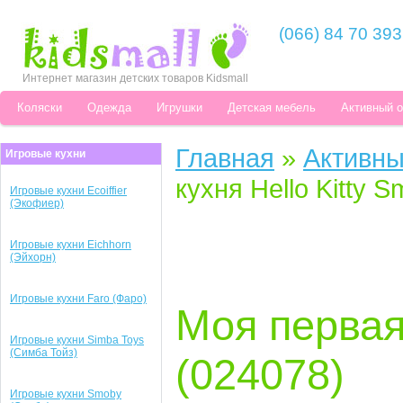
(066) 84 70 393
Интернет магазин детских товаров Kidsmall
Коляски
Одежда
Игрушки
Детская мебель
Активный 
Главная
»
Активны
Игровые кухни
кухня Hello Kitty 
Игровые кухни Ecoiffier
(Экофиер)
Игровые кухни Eichhorn
(Эйхорн)
Игровые кухни Faro (Фаро)
Моя первая 
Игровые кухни Simba Toys
(Симба Тойз)
(024078)
Игровые кухни Smoby