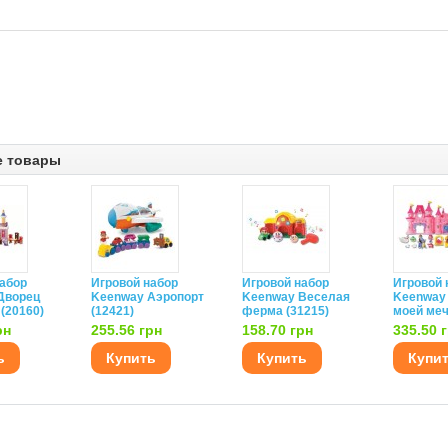
е товары
набор
Игровой набор
Игровой набор
Игровой 
Дворец
Keenway Аэропорт
Keenway Веселая
Keenway
(20160)
(12421)
ферма (31215)
моей меч
рн
255.56 грн
158.70 грн
335.50 
ь
Купить
Купить
Купи