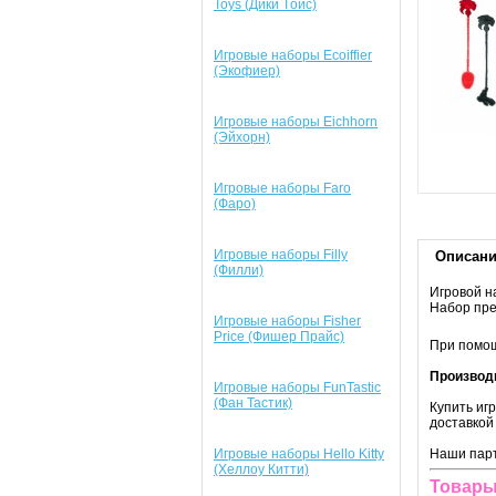
Toys (Дики Tойс)
Игровые наборы Ecoiffier
(Экофиер)
Игровые наборы Eichhorn
(Эйхорн)
Игровые наборы Faro
(Фаро)
Игровые наборы Filly
Описан
(Филли)
Игровой н
Набор пре
Игровые наборы Fisher
Price (Фишер Прайс)
При помощ
Производ
Игровые наборы FunTastic
(Фан Тастик)
Купить иг
доставкой
Игровые наборы Hello Kitty
Наши парт
(Хеллоу Китти)
Товары