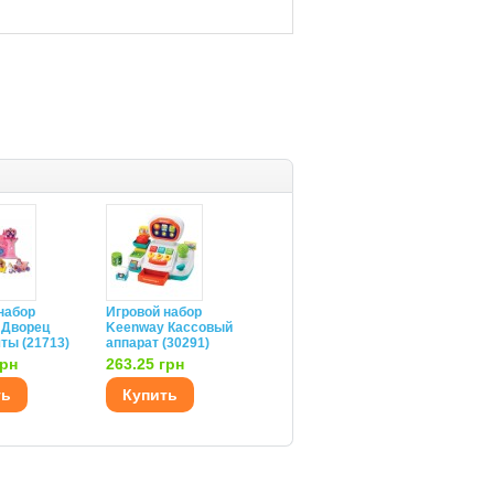
набор
Игровой набор
 Дворец
Keenway Кассовый
ты (21713)
аппарат (30291)
грн
263.25 грн
ть
Купить