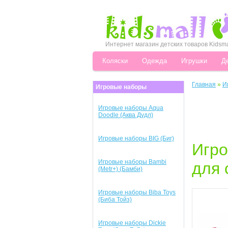
Интернет магазин детских товаров Kidsma
Коляски
Одежда
Игрушки
Д
Главная
»
И
Игровые наборы
Игровые наборы Aqua
Doodle (Аква Дудл)
Игровые наборы BIG (Биг)
Игро
Игровые наборы Bambi
для 
(Metr+) (Бамби)
Игровые наборы Biba Toys
(Биба Тойз)
Игровые наборы Dickie