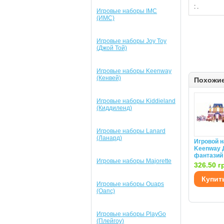
:
.
Игровые наборы IMC
(ИМС)
Игровые наборы Joy Toy
(Джой Той)
Игровые наборы Keenway
(Кенвей)
Похожи
Игровые наборы Kiddieland
(Киддиленд)
Игровые наборы Lanard
(Ланард)
Игровой 
Keenway 
фантазий 
Игровые наборы Majorette
326.50 г
Купит
Игровые наборы Ouaps
(Оапс)
Игровые наборы PlayGo
(Плейгоу)