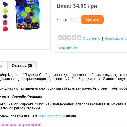
Цена: 34.00 грн
Купить
Кол-во:
Отзывов: 0
|
Написать отз
Поделиться
ие
Отзывы (0)
абор Majorette "Паутина Спайдермена" для соревнований – аксессуары, с кот
дназначен для организации соревнований. В наборе имеются: 2 липкие паути
и кольца с паутиной нужно поднимать фишки как можно быстрее, чтобы побе
итель:
Majorette, Франция
ровой набор Majorette "Паутина Спайдермена" для соревнований Вы можете в 
 в любой регион Украины.
неры: товары для бега:
begunok.com.ua
(Киев)
 наших партнеров: