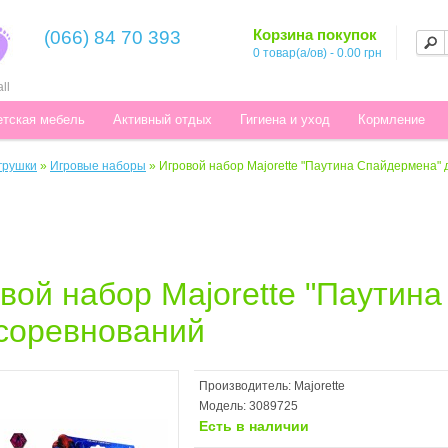
Корзина покупок
(066) 84 70 393
0 товар(а/ов) - 0.00 грн
ll
етская мебель
Активный отдых
Гигиена и уход
Кормление
грушки
»
Игровые наборы
»
Игровой набор Majorette "Паутина Спайдермена"
вой набор Majorette "Паутин
соревнований
Производитель:
Majorette
Модель:
3089725
Есть в наличии