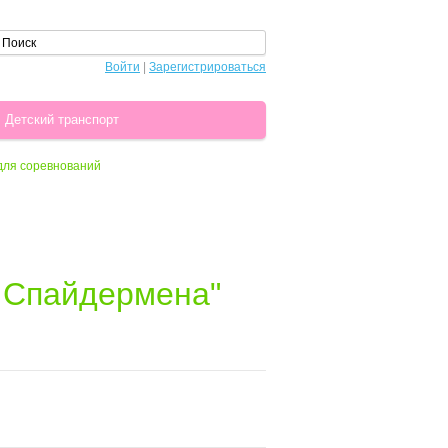
Войти
|
Зарегистрироваться
Детский транспорт
 для соревнований
а Спайдермена"