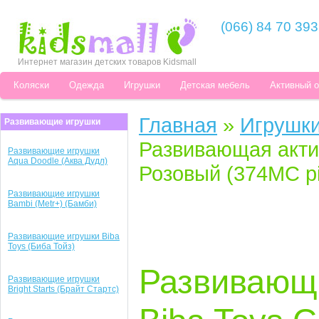
(066) 84 70 393
Интернет магазин детских товаров Kidsmall
Коляски
Одежда
Игрушки
Детская мебель
Активный 
Главная
»
Игрушк
Развивающие игрушки
Развивающая акти
Развивающие игрушки
Aqua Doodle (Аква Дудл)
Розовый (374MC pi
Развивающие игрушки
Bambi (Metr+) (Бамби)
Развивающие игрушки Biba
Toys (Биба Тойз)
Развивающа
Развивающие игрушки
Bright Starts (Брайт Стартс)