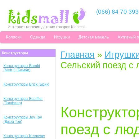
(066) 84 70 393
Интернет магазин детских товаров Kidsmall
Коляски
Одежда
Игрушки
Детская мебель
Активный 
Главная
»
Игрушк
Конструкторы
Сельский поезд с 
Конструкторы Bambi
(Metr+) (Бамби)
Конструкторы Brick (Брик)
Конструкторы Ecoiffier
(Экофиер)
Конструктор
Конструкторы Joy Toy
(Джой Той)
поезд с лю
Конструкторы Keenway