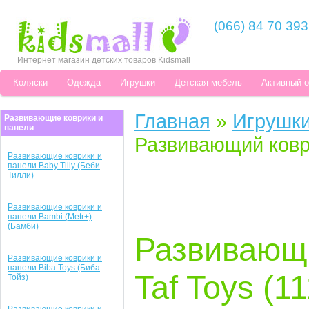
(066) 84 70 393
Интернет магазин детских товаров Kidsmall
Коляски
Одежда
Игрушки
Детская мебель
Активный 
Главная
»
Игрушк
Развивающие коврики и
панели
Развивающий коври
Развивающие коврики и
панели Baby Tilly (Беби
Тилли)
Развивающие коврики и
панели Bambi (Metr+)
(Бамби)
Развивающи
Развивающие коврики и
панели Biba Toys (Биба
Taf Toys (1
Тойз)